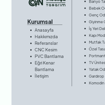
Banyo Ta
Bebek O
Genç Od
Kurumsal
Giyinme 
İş Yeri D
Anasayfa
Kapı Mode
Hakkımızda
Mutfak T
Referanslar
Özel Tasa
CNC Kesim
Portmant
PVC Bantlama
Eğri Kenar
TV Ünites
Bantlama
Yatak Od
İletişim
Gardırop
Komodin 