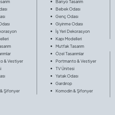
sarım
Banyo Tasarım
dası
Bebek Odası
ası
Genç Odası
Odası
Giyinme Odası
ekorasyon
İş Yeri Dekorasyon
lleri
Kapı Modelleri
asarım
Mutfak Tasarım
rımlar
Özel Tasarımlar
o & Vestiyer
Portmanto & Vestiyer
i
TV Ünitesi
ası
Yatak Odası
Gardırop
& Şifonyer
Komodin & Şifonyer