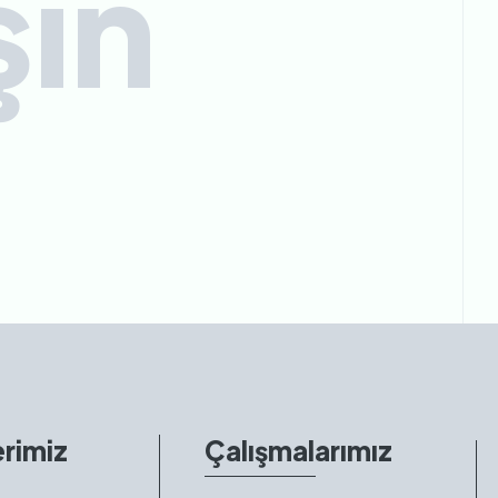
şın
rimiz
Çalışmalarımız