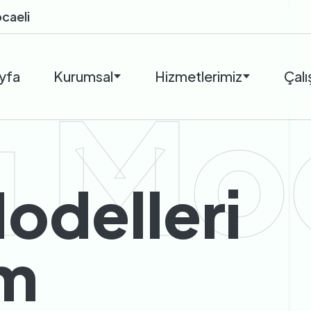
ocaeli
yfa
Kurumsal
Hizmetlerimiz
Çalı
ı Mo
odelleri
ım