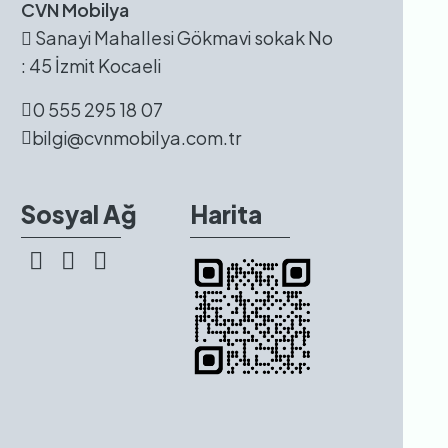
CVN Mobilya
Sanayi Mahallesi Gökmavi sokak No
: 45 İzmit Kocaeli
0 555 295 18 07
bilgi@cvnmobilya.com.tr
Sosyal Ağ
Harita